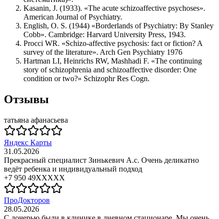
Kasanin, J. (1933). «The acute schizoaffective psychoses».
American Journal of Psychiatry.
English, O. S. (1944) «Borderlands of Psychiatry: By Stanley
Cobb». Cambridge: Harvard University Press, 1943.
Procci WR. «Schizo-affective psychosis: fact or fiction? A
survey of the literature». Arch Gen Psychiatry 1976
Hartman LI, Heinrichs RW, Mashhadi F. «The continuing
story of schizophrenia and schizoaffective disorder: One
condition or two?» Schizophr Res Cogn.
Отзывы
татьяна афанасьева
Яндекс Карты
31.05.2026
Прекрасный специалист Зинькевич А.с. Очень деликатно
ведёт ребенка и индивидуальный подход
+7 950 49XXXXX
ПроДокторов
28.05.2026
С дочерью были в клинике в дневном стационаре. Мы очень