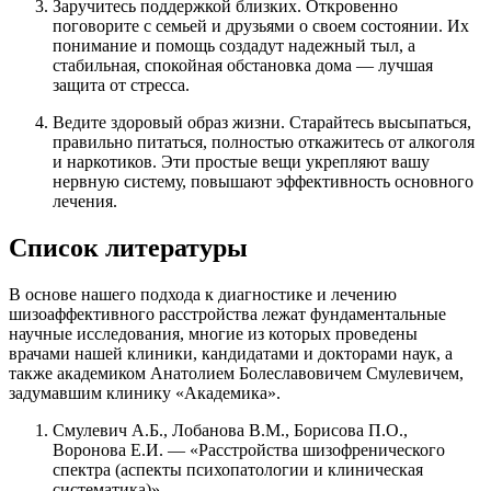
Заручитесь поддержкой близких. Откровенно
поговорите с семьей и друзьями о своем состоянии. Их
понимание и помощь создадут надежный тыл, а
стабильная, спокойная обстановка дома — лучшая
защита от стресса.
Ведите здоровый образ жизни. Старайтесь высыпаться,
правильно питаться, полностью откажитесь от алкоголя
и наркотиков. Эти простые вещи укрепляют вашу
нервную систему, повышают эффективность основного
лечения.
Список литературы
В основе нашего подхода к диагностике и лечению
шизоаффективного расстройства лежат фундаментальные
научные исследования, многие из которых проведены
врачами нашей клиники, кандидатами и докторами наук, а
также академиком Анатолием Болеславовичем Смулевичем,
задумавшим клинику «Академика».
Смулевич А.Б., Лобанова В.М., Борисова П.О.,
Воронова Е.И. — «Расстройства шизофренического
спектра (аспекты психопатологии и клиническая
систематика)».