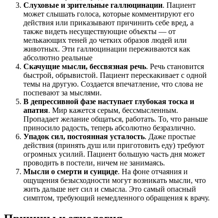
Слуховые и зрительные галлюцинации
. Пациент
может слышать голоса, которые комментируют его
действия или приказывают причинить себе вред, а
также видеть несуществующие объекты — от
мелькающих теней до четких образов людей или
животных. Эти галлюцинации переживаются как
абсолютно реальные
Скачущие мысли, бессвязная речь
. Речь становится
быстрой, обрывистой. Пациент перескакивает с одной
темы на другую. Создается впечатление, что слова не
поспевают за мыслями.
В депрессивной фазе наступает глубокая тоска и
апатия
. Мир кажется серым, бессмысленным.
Пропадает желание общаться, работать. То, что раньше
приносило радость, теперь абсолютно безразлично.
Упадок сил, постоянная усталость
. Даже простые
действия (принять душ или приготовить еду) требуют
огромных усилий. Пациент большую часть дня может
проводить в постели, ничем не занимаясь.
Мысли о смерти и суициде
. На фоне отчаяния и
ощущения безысходности могут возникать мысли, что
жить дальше нет сил и смысла. Это самый опасный
симптом, требующий немедленного обращения к врачу.