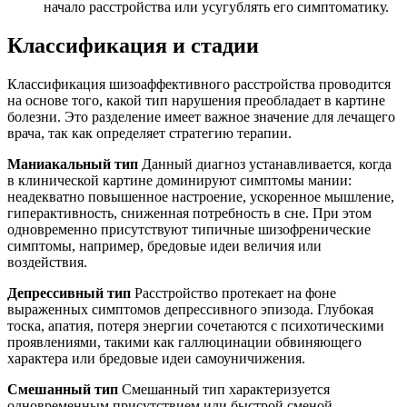
начало расстройства или усугублять его симптоматику.
Классификация и стадии
Классификация шизоаффективного расстройства проводится
на основе того, какой тип нарушения преобладает в картине
болезни. Это разделение имеет важное значение для лечащего
врача, так как определяет стратегию терапии.
Маниакальный тип
Данный диагноз устанавливается, когда
в клинической картине доминируют симптомы мании:
неадекватно повышенное настроение, ускоренное мышление,
гиперактивность, сниженная потребность в сне. При этом
одновременно присутствуют типичные шизофренические
симптомы, например, бредовые идеи величия или
воздействия.
Депрессивный тип
Расстройство протекает на фоне
выраженных симптомов депрессивного эпизода. Глубокая
тоска, апатия, потеря энергии сочетаются с психотическими
проявлениями, такими как галлюцинации обвиняющего
характера или бредовые идеи самоуничижения.
Смешанный тип
Смешанный тип характеризуется
одновременным присутствием или быстрой сменой