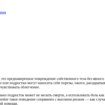
ения
то преднамеренное повреждение собственного тела без явного 
и или подростки могут наносить себе порезы, ожоги, расцарапы
чувствовать облегчение.
ьно подросток может не желать смерти, а использовать боль ка
юбое такое поведение сопряжено с высоким риском — как случа
ой помощи.