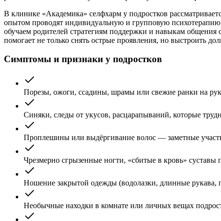
В клинике «Академика» селфхарм у подростков рассматриваетс
опытом проводят индивидуальную и групповую психотерапию, 
обучаем родителей стратегиям поддержки и навыкам общения с
помогает не только снять острые проявления, но выстроить д
Симптомы и признаки у подростков
Порезы, ожоги, ссадины, шрамы или свежие ранки на рука
Синяки, следы от укусов, расцарапываний, которые труд
Проплешины или выдёргивание волос — заметные участк
Чрезмерно сгрызенные ногти, «сбитые в кровь» суставы 
Ношение закрытой одежды (водолазки, длинные рукава, 
Необычные находки в комнате или личных вещах подростк