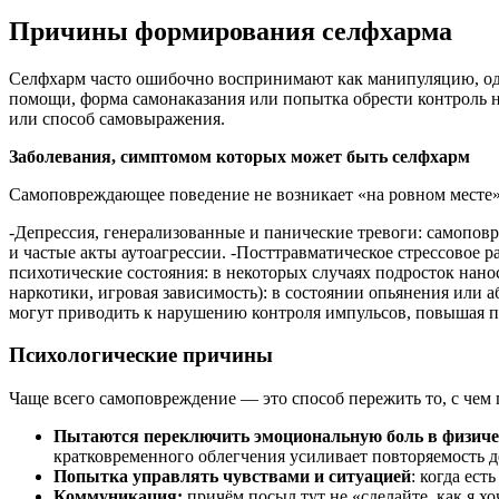
Причины формирования селфхарма
Селфхарм часто ошибочно воспринимают как манипуляцию, одн
помощи, форма самонаказания или попытка обрести контроль на
или способ самовыражения.
Заболевания, симптомом которых может быть селфхарм
Самоповреждающее поведение не возникает «на ровном месте»,
-Депрессия, генерализованные и панические тревоги: самопов
и частые акты аутоагрессии. -Посттравматическое стрессовое
психотические состояния: в некоторых случаях подросток нано
наркотики, игровая зависимость): в состоянии опьянения или 
могут приводить к нарушению контроля импульсов, повышая п
Психологические причины
Чаще всего самоповреждение — это способ пережить то, с чем 
Пытаются переключить эмоциональную боль в физич
кратковременного облегчения усиливает повторяемость д
Попытка управлять чувствами и ситуацией
: когда ес
Коммуникация:
причём посыл тут не «сделайте, как я х