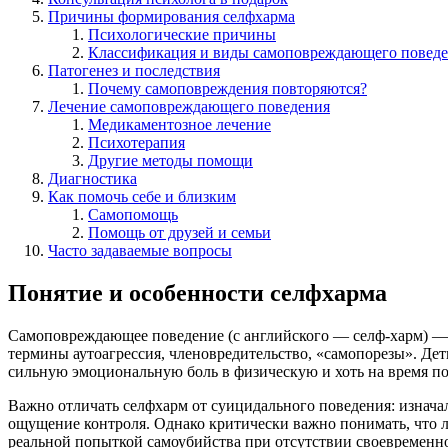
Причины формирования селфхарма
Психологические причины
Классификация и виды самоповреждающего повед
Патогенез и последствия
Почему самоповреждения повторяются?
Лечение самоповреждающего поведения
Медикаментозное лечение
Психотерапия
Другие методы помощи
Диагностика
Как помочь себе и близким
Самопомощь
Помощь от друзей и семьи
Часто задаваемые вопросы
Понятие и особенности селфхарма
Самоповреждающее поведение (с английского — селф-харм) — э
термины аутоагрессия, членовредительство, «самопорезы». Дет
сильную эмоциональную боль в физическую и хоть на время по
Важно отличать селфхарм от суицидального поведения: изначал
ощущение контроля. Однако критически важно понимать, что л
реальной попыткой самоубийства при отсутствии своевременн