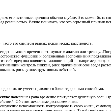
ако его истинные причины обычно глубже. Это может быть спо
д реальностью. Важно понимать, что это серьезный признак пси
 часто это симптом разных психических расстройств:
реждение может временно «заглушать» апатию или тревогу. -Пог
 расстройство: флешбэки и болезненные воспоминания подталкив
сит себе вред под влиянием галлюцинаций — например, когда «го
абстиненции контроль снижен, риск причинения себе вреда растё
овышать риск аутодеструктивных действий.
подросток не умеет справляться более здоровыми способами.
ескую
: нанесенная рана временно притупляет душевную боль. П
ействий. Об этом механизме расскажем ниже.
ть ощущение невозможность контролировать свою жизнь, самопо
очу», а «меня не понимают, мне очень плохо». Такой селфхарм у 