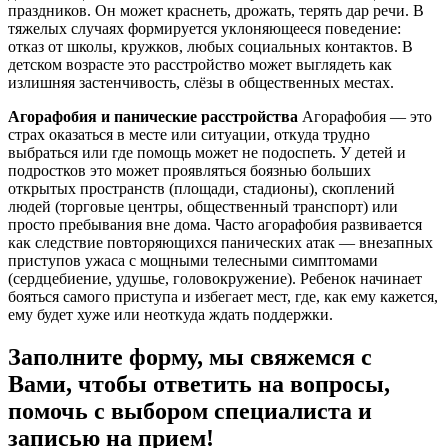
праздников. Он может краснеть, дрожать, терять дар речи. В
тяжелых случаях формируется уклоняющееся поведение:
отказ от школы, кружков, любых социальных контактов. В
детском возрасте это расстройство может выглядеть как
излишняя застенчивость, слёзы в общественных местах.
Агорафобия и панические расстройства
Агорафобия — это
страх оказаться в месте или ситуации, откуда трудно
выбраться или где помощь может не подоспеть. У детей и
подростков это может проявляться боязнью больших
открытых пространств (площади, стадионы), скоплений
людей (торговые центры, общественный транспорт) или
просто пребывания вне дома. Часто агорафобия развивается
как следствие повторяющихся панических атак — внезапных
приступов ужаса с мощными телесными симптомами
(сердцебиение, удушье, головокружение). Ребенок начинает
бояться самого приступа и избегает мест, где, как ему кажется,
ему будет хуже или неоткуда ждать поддержки.
Заполните форму, мы свяжемся с
Вами, чтобы ответить на вопросы,
помочь с выбором специалиста и
записью на прием!