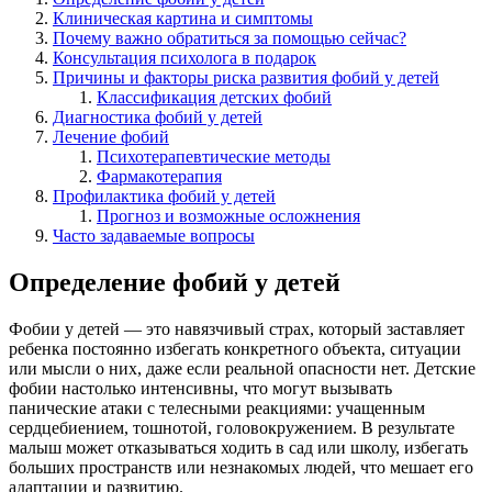
Клиническая картина и симптомы
Почему важно обратиться за помощью сейчас?
Консультация психолога в подарок
Причины и факторы риска развития фобий у детей
Классификация детских фобий
Диагностика фобий у детей
Лечение фобий
Психотерапевтические методы
Фармакотерапия
Профилактика фобий у детей
Прогноз и возможные осложнения
Часто задаваемые вопросы
Определение фобий у детей
Фобии у детей — это навязчивый страх, который заставляет
ребенка постоянно избегать конкретного объекта, ситуации
или мысли о них, даже если реальной опасности нет. Детские
фобии настолько интенсивны, что могут вызывать
панические атаки с телесными реакциями: учащенным
сердцебиением, тошнотой, головокружением. В результате
малыш может отказываться ходить в сад или школу, избегать
больших пространств или незнакомых людей, что мешает его
адаптации и развитию.