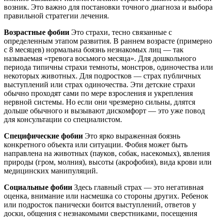
возник. Это важно для постановки точного диагноза и выбора
правильной стратегии лечения.
Возрастные фобии
Это страхи, тесно связанные с
определенным этапом развития. В раннем возрасте (примерно
с 8 месяцев) нормальна боязнь незнакомых лиц — так
называемая «тревога восьмого месяца». Для дошкольного
периода типичны страхи темноты, монстров, одиночества или
некоторых животных. Для подростков — страх публичных
выступлений или страх одиночества. Эти детские страхи
обычно проходят сами по мере взросления и укрепления
нервной системы. Но если они чрезмерно сильны, длятся
дольше обычного и вызывают дискомфорт — это уже повод
для консультации со специалистом.
Специфические фобии
Это ярко выраженная боязнь
конкретного объекта или ситуации. Фобия может быть
направлена на животных (пауков, собак, насекомых), явления
природы (гром, молния), высоты (акрофобия), вида крови или
медицинских манипуляций.
Социальные фобии
Здесь главный страх — это негативная
оценка, внимание или насмешка со стороны других. Ребенок
или подросток панически боится выступлений, ответов у
доски, общения с незнакомыми сверстниками, посещения