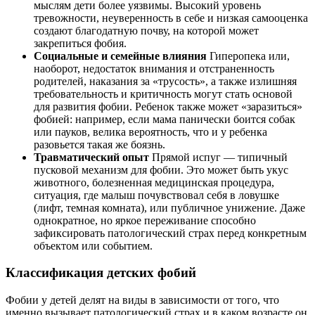
мыслям дети более уязвимы. Высокий уровень
тревожности, неуверенность в себе и низкая самооценка
создают благодатную почву, на которой может
закрепиться фобия.
Социальные и семейные влияния
Гиперопека или,
наоборот, недостаток внимания и отстраненность
родителей, наказания за «трусость», а также излишняя
требовательность и критичность могут стать основой
для развития фобии. Ребенок также может «заразиться»
фобией: например, если мама панически боится собак
или пауков, велика вероятность, что и у ребенка
разовьется такая же боязнь.
Травматический опыт
Прямой испуг — типичный
пусковой механизм для фобии. Это может быть укус
животного, болезненная медицинская процедура,
ситуация, где малыш почувствовал себя в ловушке
(лифт, темная комната), или публичное унижение. Даже
однократное, но яркое переживание способно
зафиксировать патологический страх перед конкретным
объектом или событием.
Классификация детских фобий
Фобии у детей делят на виды в зависимости от того, что
именно вызывает патологический страх и в каком возрасте он